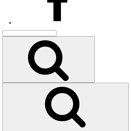
Search
for:
Search
Search